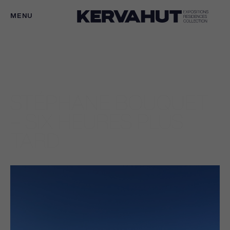
MENU
STÉPHANE BOUQUET
– SIX HEURES PLUS
TARD