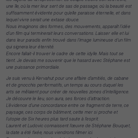
une
île,
où
la
mer
leur
sert
de
sas
de
passage,
où
la
beauté
est
suffisamment
évidente
pour
qu’elle
paraisse
éternelle,
et
dans
lequel
vivre
serait
une
extase
douce.
Nous
imaginons
des
formes,
des
mouvements,
apparaît
l’idée
d’un
film
qui
terminerait
leurs
conversations.
Laisser
elle
et
lui
dans
leur
paradis
enfin
trouvé
dans
l’image
lumineuse
d’un
film
qui
signera
leur
éternité.
Encore
fallait-il
trouver
le
cadre
de
cette
idylle.
Mais
tout
se
tient.
Je
devais
me
souvenir
que
le
hasard
avec
Stéphane
est
une
puissance
primordiale.
Je
suis
venu
à
Kervahut
pour
une
affaire
d’amitiés,
de
cabane
et
de
gnocchis
performatifs,
un
temps
au
cours
duquel
les
arts
se
mêlaient
pour
créer
de
nouvelles
zones
d’intelligence.
Je
découvre
le
lieu,
son
aura,
ses
forces
d’attraction.
L’évidence
d’une
concordance
entre
ce
fragment
de
terre,
ce
paysage,
ces
corps
de
bâtiment,
cette
mer
si
proche
et
l’utopie
de
Six
heures
plus
tard
saute
à
l’esprit.
Laurent
et
Ludovic
connaissent
l’œuvre
de
Stéphane
Bouquet,
la
date
a
été
fixée,
nous
viendrons
filmer
ici.