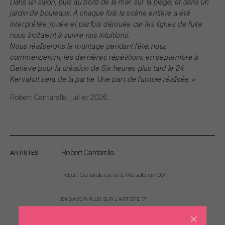
Dans
un
salon,
puis
au
bord
de
la
mer
sur
la
plage,
et
dans
un
jardin
de
bouleaux.
À
chaque
fois
la
scène
entière
a
été
interprétée,
jouée
et
parfois
déjouée
car
les
lignes
de
fuite
nous
incitaient
à
suivre
nos
intuitions.
Nous
réaliserons
le
montage
pendant
l’été,
nous
commencerons
les
dernières
répétitions
en
septembre
à
Genève
pour
la
création
de
Six
heures
plus
tard
le
24.
Kervahut
sera
de
la
partie.
Une
part
de
l’utopie
réalisée.
»
Robert
Cantarella,
juillet
2026.
Robert Cantarella
ARTISTES
Robert Cantarella est né à Marseille, en 1957.
EN SAVOIR PLUS SUR L’ARTISTE
SITE INTERNET