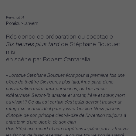
Kervahut
Plonéour-Lanvern
Résidence
de
préparation
du
spectacle
Six
heures
plus
tard
de
Stéphane
Bouquet
mis
en
scène
par
Robert
Cantarella.
«
Lorsque
Stéphane
Bouquet
écrit
pour
la
première
fois
une
pièce
de
théâtre
Six
heures
plus
tard,
il
me
parle
d’une
conversation
entre
deux
personnes,
de
leur
amour
indéterminé.
Seront-ils
amante
et
amant,
frère
et
sœur,
mort
ou
vivant
?
Ce
qui
est
certain
c’est
qu’ils
devront
trouver
un
refuge,
un
endroit
idéal
pour
y
vivre
leur
lien.
Nous
parlons
d’utopie,
de
son
principe
c’est-à-dire
de
l’invention
toujours
à
entretenir
d’une
utopie,
de
son
élan.
Puis
Stéphane
meurt
et
nous
répétons
la
pièce
pour
y
trouver
les
façons
de
la
représenter.
Le
couple
trouve
son
lieu
retiré,