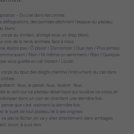
spiration
–
Du
ciel
dans
les
cintres
s
déflagrations,
des
bombes
déchirent
l’espace
du
plateau
de,
blanc.
n
corps
au
lointain,
allongé
sous
un
drap
blanc.
ne
voix
de
la
terre,
animale,
face
à
nous
:
ne
résiste
pas
/
Ô
plaisir
/
D’annoncer
/
Que
rien
/
Plus
jamais
Comme
avant
/
Rien
/
Ni
même
un
sentiment
/
Rien
/
Quelque
ose
vous
guette
en
cet
instant
/
L’oubli.
n
corps
du
bout
des
doigts
cherche
l’instrument
du
ciel
dans
s
cintres.
présent
:
faux,
le
passé
:
faux,
l’avenir
:
faux.
ste
le
vent
sur
ce
plateau
désertique
qui
soulève
ce
corps,
et
s’écraser
dans
un
coin
en
chantant
une
dernière
fois.
n
pense
que
c’est
vraiment
la
dernière
fois.
est
le
sujet
de
tout
plateau
lié
à
ses
origines.
n
va
pas
le
lâcher,
on
va
y
aller
directement,
sans
ambages.
ect,
sinon,
à
quoi
bon.