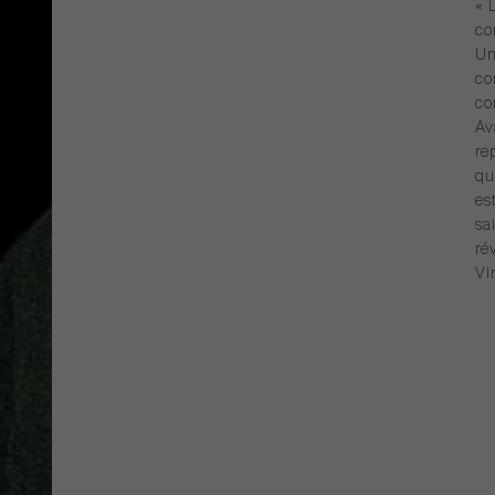
«
co
U
co
c
Av
re
qu
es
sai
ré
Vi