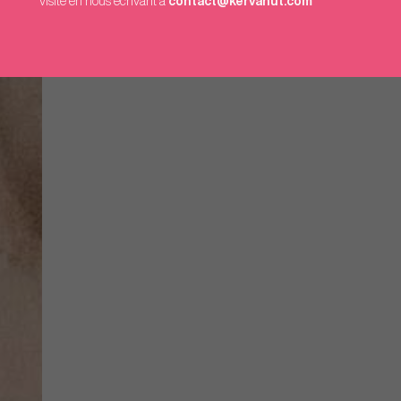
visite en nous écrivant à
contact@kervahut.com