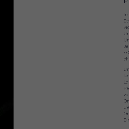
In
De
vi
U
U
Je
/
ch
U
le
Le
Re
va
O
C’
O
Dir