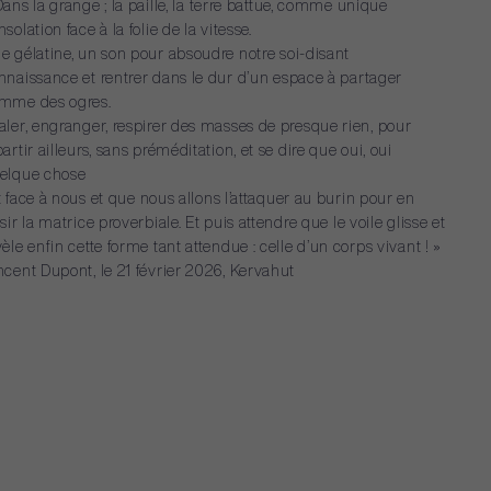
Dans
la
grange
;
la
paille,
la
terre
battue,
comme
unique
nsolation
face
à
la
folie
de
la
vitesse.
ne
gélatine,
un
son
pour
absoudre
notre
soi-disant
nnaissance
et
rentrer
dans
le
dur
d’un
espace
à
partager
omme
des
ogres.
aler,
engranger,
respirer
des
masses
de
presque
rien,
pour
partir
ailleurs,
sans
préméditation,
et
se
dire
que
oui,
oui
elque
chose
t
face
à
nous
et
que
nous
allons
l’attaquer
au
burin
pour
en
sir
la
matrice
proverbiale.
Et
puis
attendre
que
le
voile
glisse
et
vèle
enfin
cette
forme
tant
attendue
:
celle
d’un
corps
vivant
!
»
ncent
Dupont,
le
21
février
2026,
Kervahut