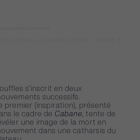
S LE CADRE DE L'EXPOSITION :
VES GODIN & ALEXANDRE MEYER – CABANE
ouffles
s’inscrit
en
deux
ouvements
successifs.
e
premier
(inspiration),
présenté
ans
le
cadre
de
Cabane
,
tente
de
évéler
une
image
de
la
mort
en
ouvement
dans
une
catharsis
du
lateau.