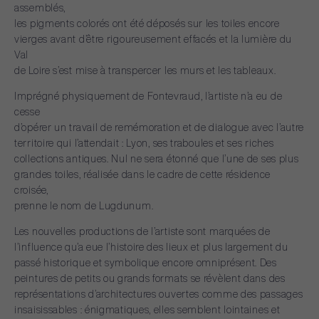
assemblés,
les
pigments
colorés
ont
été
déposés
sur
les
toiles
encore
vierges
avant
d’être
rigoureusement
effacés
et
la
lumière
du
Val
de
Loire
s’est
mise
à
transpercer
les
murs
et
les
tableaux.
Imprégné
physiquement
de
Fontevraud,
l’artiste
n’a
eu
de
cesse
d’opérer
un
travail
de
remémoration
et
de
dialogue
avec
l’autre
territoire
qui
l’attendait
:
Lyon,
ses
traboules
et
ses
riches
collections
antiques.
Nul
ne
sera
étonné
que
l’une
de
ses
plus
grandes
toiles,
réalisée
dans
le
cadre
de
cette
résidence
croisée,
prenne
le
nom
de
Lugdunum.
Les
nouvelles
productions
de
l’artiste
sont
marquées
de
l’influence
qu’a
eue
l’histoire
des
lieux
et
plus
largement
du
passé
historique
et
symbolique
encore
omniprésent.
Des
peintures
de
petits
ou
grands
formats
se
révèlent
dans
des
représentations
d’architectures
ouvertes
comme
des
passages
insaisissables
:
énigmatiques,
elles
semblent
lointaines
et