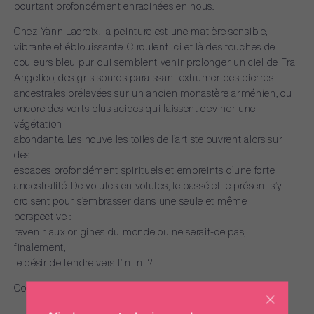
pourtant
profondément
enracinées
en
nous.
Chez
Yann
Lacroix,
la
peinture
est
une
matière
sensible,
vibrante
et
éblouissante.
Circulent
ici
et
là
des
touches
de
couleurs
bleu
pur
qui
semblent
venir
prolonger
un
ciel
de
Fra
Angelico,
des
gris
sourds
paraissant
exhumer
des
pierres
ancestrales
prélevées
sur
un
ancien
monastère
arménien,
ou
encore
des
verts
plus
acides
qui
laissent
deviner
une
végétation
abondante.
Les
nouvelles
toiles
de
l’artiste
ouvrent
alors
sur
des
espaces
profondément
spirituels
et
empreints
d’une
forte
ancestralité.
De
volutes
en
volutes,
le
passé
et
le
présent
s’y
croisent
pour
s’embrasser
dans
une
seule
et
même
perspective
:
revenir
aux
origines
du
monde
ou
ne
serait-ce
pas,
finalement,
le
désir
de
tendre
vers
l’infini
?
Commissariat
:
Fanny
Robin
et
Emmanuel
Morin