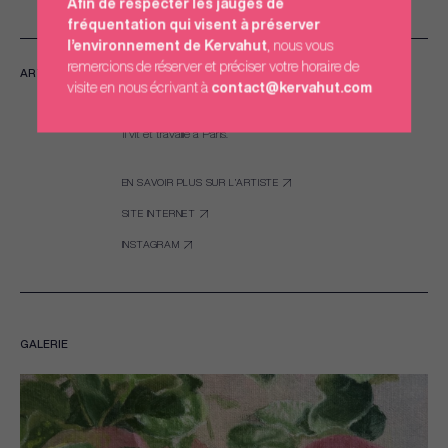
Afin de respecter les jauges de
fréquentation qui visent à préserver
l’environnement de Kervahut
, nous vous
remercions de réserver et préciser votre horaire de
Yann Lacroix
ARTISTES
visite en nous écrivant à
contact@kervahut.com
Yann Lacroix est né en 1986.
Il vit et travaille à Paris.
EN SAVOIR PLUS SUR L’ARTISTE
SITE INTERNET
INSTAGRAM
GALERIE