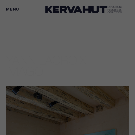
MENU
YANN LACROIX –
IMAGO