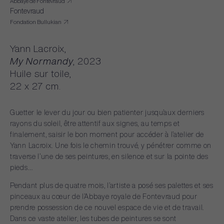
Abbaye de Fontevraud
Fontevraud
Fondation Bullukian
Yann
Lacroix,
My
Normandy
,
2023
Huile
sur
toile,
22
x
27
cm.
Guetter
le
lever
du
jour
ou
bien
patienter
jusqu’aux
derniers
rayons
du
soleil,
être
attentif
aux
signes,
au
temps
et
finalement,
saisir
le
bon
moment
pour
accéder
à
l’atelier
de
Yann
Lacroix.
Une
fois
le
chemin
trouvé,
y
pénétrer
comme
on
traverse
l’une
de
ses
peintures,
en
silence
et
sur
la
pointe
des
pieds…
Pendant
plus
de
quatre
mois,
l’artiste
a
posé
ses
palettes
et
ses
pinceaux
au
cœur
de
l’Abbaye
royale
de
Fontevraud
pour
prendre
possession
de
ce
nouvel
espace
de
vie
et
de
travail.
Dans
ce
vaste
atelier,
les
tubes
de
peintures
se
sont