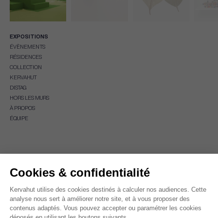
EXPOSITIONS
ÉVÈNEMENTS
RÉSIDENCES
COLLECTION
KERVAHUT
DISTAG
HORS LES MURS
À PROPOS
ÉQUIPE
Inscrivez-vous à notre newsletter pour recevoir des informations sur les