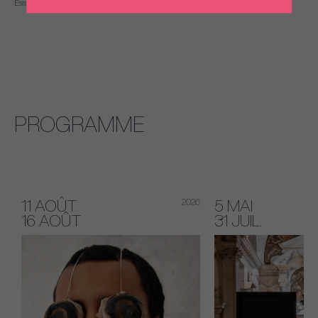
Essipowitsch
Ess
PROGRAMME
26
11 AOÛT
2026
5 MAI
16 AOÛT
31 JUIL.