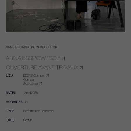
DANS LE CADRE DE L'EXPOSITION :
ARINA ESSIPOWITSCH
OUVERTURE AVANT TRAVAUX
LIEU
EESAB-Quimper
Quimper
Site internet
DATES
12 mai 2025
HORAIRES
14h
TYPE
Performance
Rencontre
TARIF
Gratuit