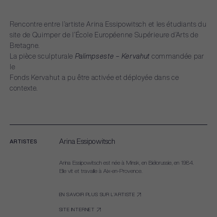
Rencontre
entre
l’artiste
Arina
Essipowitsch
et
les
étudiants
du
site
de
Quimper
de
l’École
Européenne
Supérieure
d’Arts
de
Bretagne.
La
pièce
sculpturale
Palimpseste
–
Kervahut
commandée
par
le
Fonds
Kervahut
a
pu
être
activée
et
déployée
dans
ce
contexte.
Arina Essipowitsch
ARTISTES
Arina Essipowitsch est née à Minsk, en Biélorussie, en 1984.
Elle vit et travaille à Aix-en-Provence.
EN SAVOIR PLUS SUR L’ARTISTE
SITE INTERNET