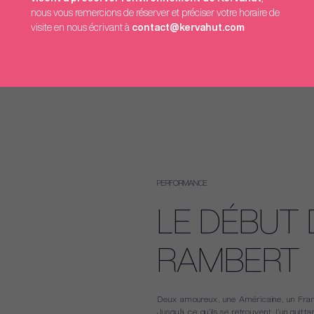
nous vous remercions de réserver et préciser votre horaire de
visite en nous écrivant à
contact@kervahut.com
21 DÉC.
2025
PERFORMANCE
LE DÉBUT 
RAMBERT
Deux amoureux, une Américaine, un Franç
Jusqu’à ce qu’ils se retrouvent, l’un quitt