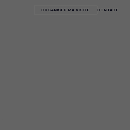
ORGANISER MA VISITE
CONTACT
2025 - 2026
Kervahut
Plonéour-Lanvern
FORMANCE