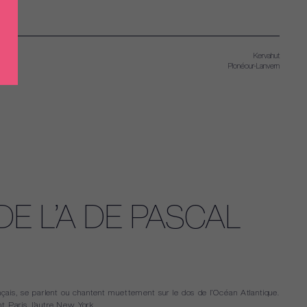
Kervahut
Plonéour-Lanvern
DE L’A DE PASCAL
ais, se parlent ou chantent muettement sur le dos de l’Océan Atlantique.
ant Paris, l’autre New York.