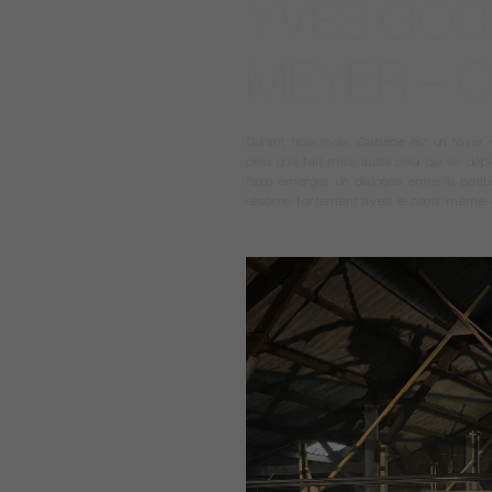
YVES GOD
MEYER – 
Durant trois mois,
Cabane
est un foyer 
celui qu’il fait mais aussi celui qui se d
faire émerger un dialogue entre la pe
résonne fortement avec le cœur-même d