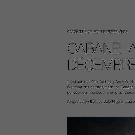
CONCERT
DANSE
LECTURE
PERFORMANCE
CABANE : 
DÉCEMBR
Le dimanches 21 décembre, Yves Godin 
inviteront des artistes à habiter
Cabane
pensées comme des impromptus, viendront 
Avec Audrey Bonnet, Julie Nioche, Laur