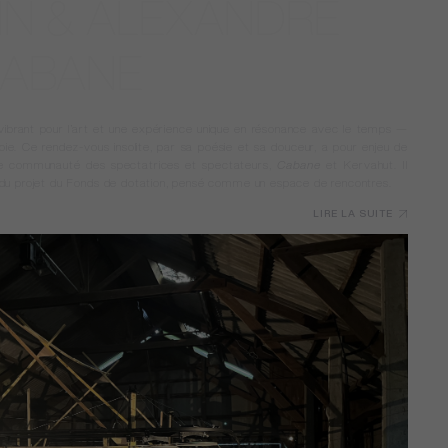
IN & ALEXANDRE
CABANE
vibrant pour l’art et une expérience unique en résonance avec le temps —
éploie. Ce rendez-vous insolite, par sa poésie et sa douceur, a pour enjeu de
tite communauté des spectatrices et spectateurs,
Cabane
et Kervahut. Il
u projet du Fonds de dotation, pensé comme un espace de rencontres.
LIRE LA SUITE