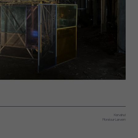
Kervahut
Plonéour-Lanvern