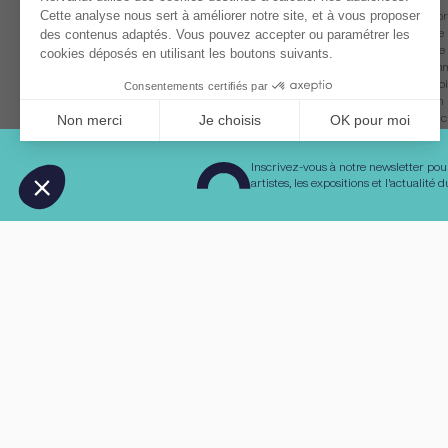
Illustrateur et muscien, Gwendal Briec – Montaag est un artiste protéifo
que compositeur et interprète, il participe à des projets multimédia ou se
en solo avec batterie et machines. Il développe un univers musical uniq
percussions acoustiques et de musique électronique. Adepte de polyrythm
rock et technos, ses compositions développent des espaces kaléidoscopi
frontalité du dancefloor côtoie l’exigence de la scène indé. De la création v
musicale, sa pratique est toujours en mouvement, en quête d’un univers 
énergie et contemplation, entre l’animal et la machine.
Inscrivez-vous à notre newsletter pou
SITE INTERNET
INSTAGRAM
artistes, les expositions et l'actualité
PROGRAMME