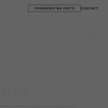
ORGANISER MA VISITE
CONTACT
Kervahut
2026
Plonéour-Lanvern
 LUSK
ui mêle danse, vidéo, performance, musique et arts visuels.