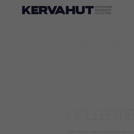
C
17 AOÛT - 23 AOÛT
RESIDENCE
COLLECTIF
LUSK est un collectif pluridisciplinaire q