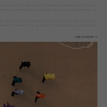
éotypées de la Bretagne dont sont originaires l’ensemble de ses membres, il
ritoire, en prenant appui sur son histoire, ses cultures, ses dynamiques, son
 des eaux, érosion, pollutions diverses, etc.), l’héritage culturel de la
anses) et le lien au monde du travail sont autant d’axes qui structurent sa
LIRE LA SUITE