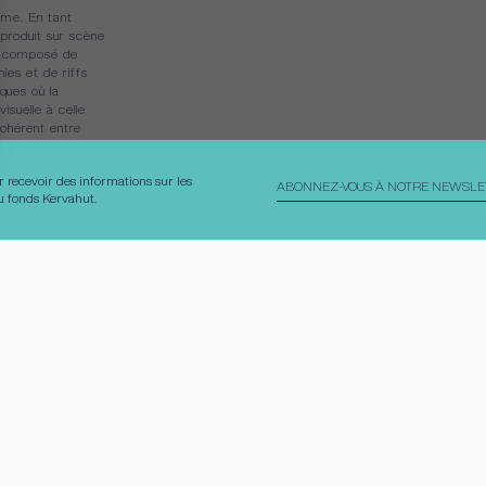
rme. En tant
 produit sur scène
ue composé de
ies et de riffs
ques où la
isuelle à celle
cohérent entre
r recevoir des informations sur les
 du fonds Kervahut.