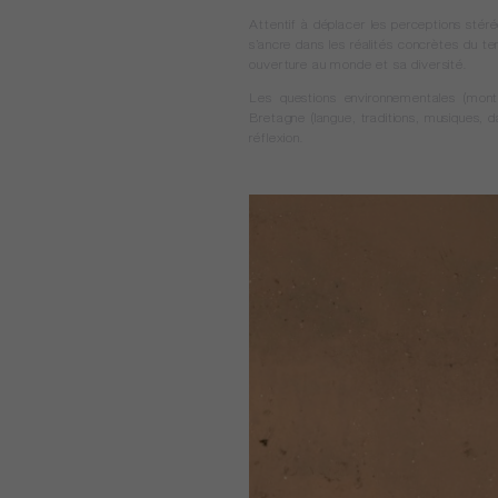
Attentif à déplacer les perceptions stér
s’ancre dans les réalités concrètes du ter
ouverture au monde et sa diversité.
Les questions environnementales (montée
Bretagne (langue, traditions, musiques, d
réflexion.